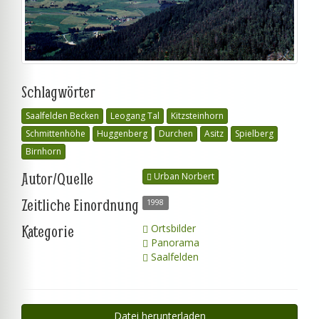
Schlagwörter
Saalfelden Becken
Leogang Tal
Kitzsteinhorn
Schmittenhöhe
Huggenberg
Durchen
Asitz
Spielberg
Birnhorn
Autor/Quelle
Urban Norbert
Zeitliche Einordnung
1998
Kategorie
Ortsbilder
Panorama
Saalfelden
Datei herunterladen