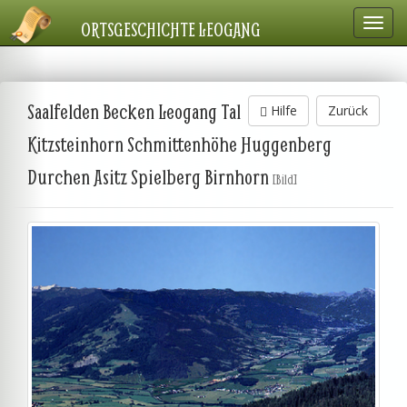
Navig
ORTSGESCHICHTE LEOGANG
einbl
Saalfelden Becken Leogang Tal
Hilfe
Zurück
Kitzsteinhorn Schmittenhöhe Huggenberg
Durchen Asitz Spielberg Birnhorn
[Bild]