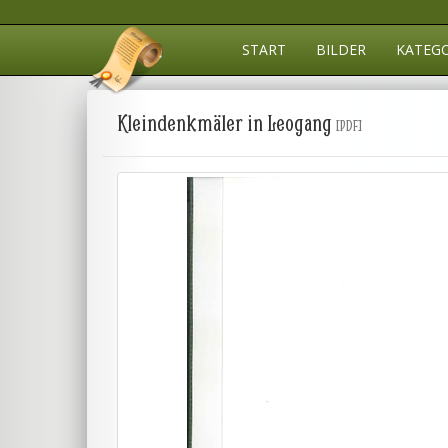
START
BILDER
KATEG
Kleindenkmäler in Leogang
[PDF]