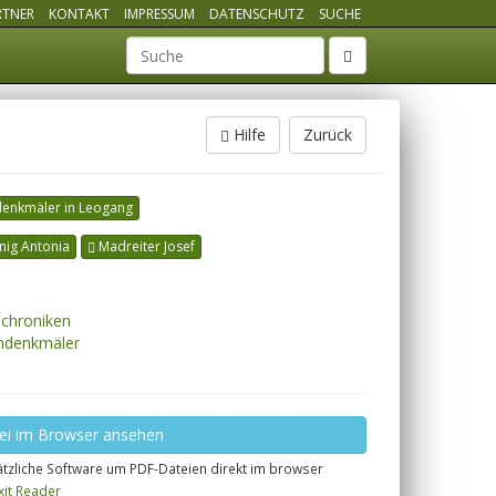
RTNER
KONTAKT
IMPRESSUM
DATENSCHUTZ
SUCHE
Suchbegriff
Hilfe
Zurück
denkmäler in Leogang
nig Antonia
Madreiter Josef
chroniken
ndenkmäler
ei im Browser ansehen
tzliche Software um PDF-Dateien direkt im browser
xit Reader