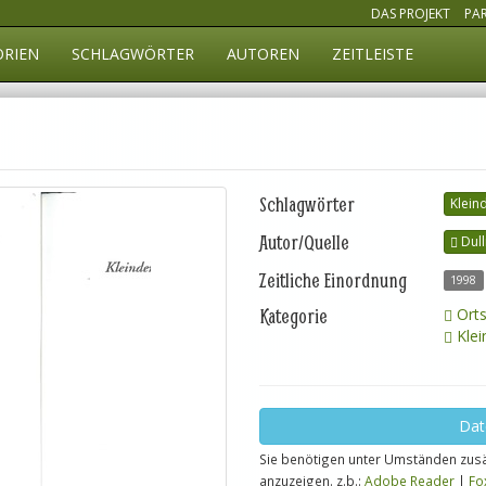
DAS PROJEKT
PA
ORIEN
SCHLAGWÖRTER
AUTOREN
ZEITLEISTE
Schlagwörter
Klein
Autor/Quelle
Dull
Zeitliche Einordnung
1998
Kategorie
Orts
Klei
Dat
Sie benötigen unter Umständen zusä
anzuzeigen. z.b.:
Adobe Reader
|
Fo