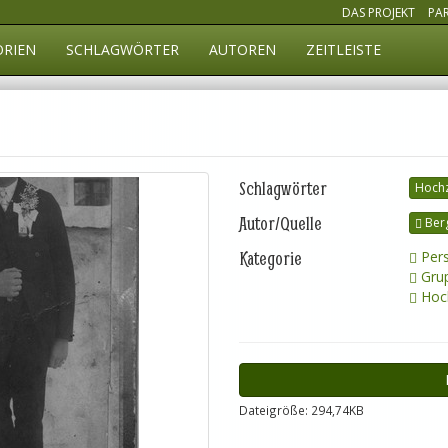
DAS PROJEKT
PA
ORIEN
SCHLAGWÖRTER
AUTOREN
ZEITLEISTE
Schlagwörter
Hochz
Autor/Quelle
Ber
Kategorie
Pers
Grup
Hoch
Dateigröße: 294,74KB