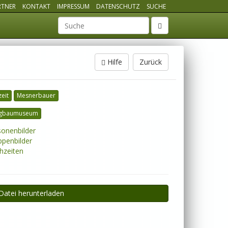
RTNER
KONTAKT
IMPRESSUM
DATENSCHUTZ
SUCHE
Suchbegriff
Hilfe
Zurück
eit
Mesnerbauer
gbaumuseum
onenbilder
penbilder
zeiten
Datei herunterladen