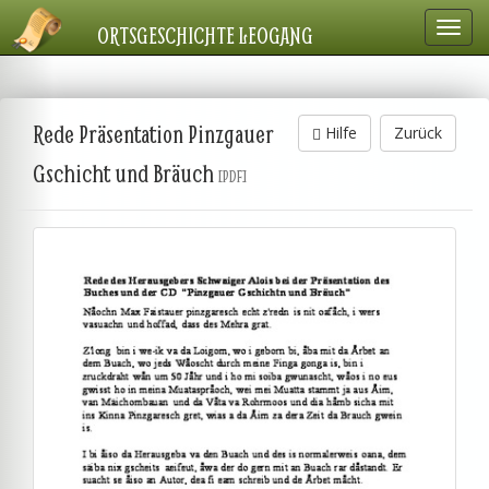
Navig
ORTSGESCHICHTE LEOGANG
einbl
Rede Präsentation Pinzgauer
Hilfe
Zurück
Gschicht und Bräuch
[PDF]