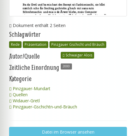
Dokument enthält 2 Seiten
Schlagwörter
Rede
Präsentation
Pinzgauer Gschicht und Bräuch
Autor/Quelle
Schwaiger Alois
Zeitliche Einordnung
2000
Kategorie
Pinzgauer-Mundart
Quellen
Widauer-Gretl
Pinzgauer-Gschichtn-und-Bräuch
Datei im Browser ansehen