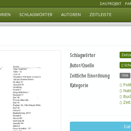
DAS PROJEKT
PA
ORIEN
SCHLAGWÖRTER
AUTOREN
ZEITLEISTE
Schlagwörter
Zeitz
Autor/Quelle
Schw
Zeitliche Einordnung
1998
Kategorie
Poli
Nati
Buch
Zeit
Dat