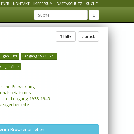
RTNER
KONTAKT
IMPRESSUM
DATENSCHUTZ
SUCHE
Suchbegriff
Hilfe
Zurück
eugen Liste
Leogang 1938 1945
aiger Alois
tische-Entwicklung
onalsozialismus
text-Leogang-1938-1945
zeugenberichte
ei im Browser ansehen