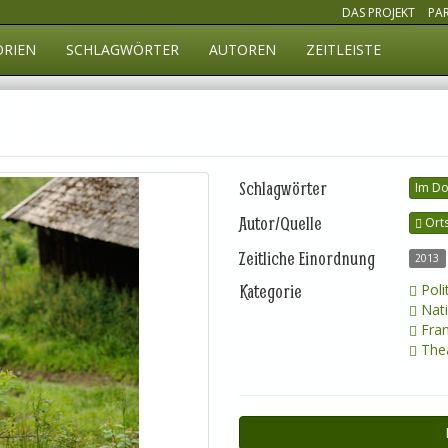
DAS PROJEKT
PA
ORIEN
SCHLAGWÖRTER
AUTOREN
ZEITLEISTE
Schlagwörter
Im Do
Autor/Quelle
Orts
Zeitliche Einordnung
2013
Kategorie
Poli
Nati
Fran
Thea