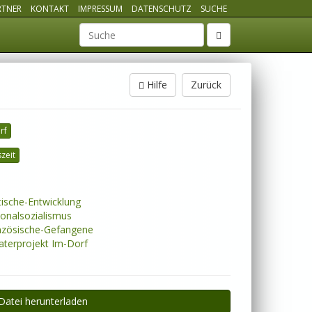
RTNER
KONTAKT
IMPRESSUM
DATENSCHUTZ
SUCHE
Suchbegriff
Hilfe
Zurück
rf
zeit
tische-Entwicklung
onalsozialismus
zösische-Gefangene
terprojekt Im-Dorf
Datei herunterladen