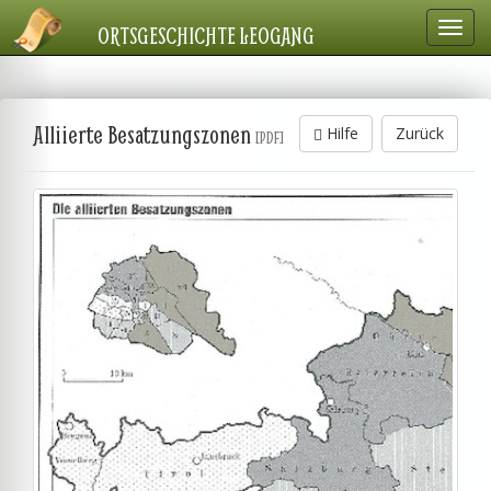
Navig
ORTSGESCHICHTE LEOGANG
einbl
Alliierte Besatzungszonen
Hilfe
Zurück
[PDF]