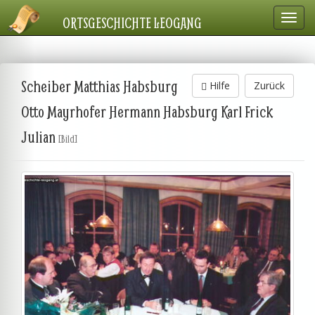
Navig
ORTSGESCHICHTE LEOGANG
einbl
Scheiber Matthias Habsburg
Hilfe
Zurück
Otto Mayrhofer Hermann Habsburg Karl Frick
Julian
[Bild]