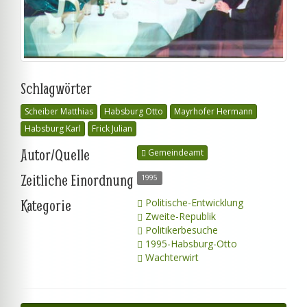
Schlagwörter
Scheiber Matthias
Habsburg Otto
Mayrhofer Hermann
Habsburg Karl
Frick Julian
Autor/Quelle
Gemeindeamt
Zeitliche Einordnung
1995
Kategorie
Politische-Entwicklung
Zweite-Republik
Politikerbesuche
1995-Habsburg-Otto
Wachterwirt