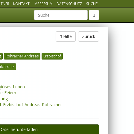
RTNER
KONTAKT
IMPRESSUM
DATENSCHUTZ
SUCHE
Suchbegriff
Hilfe
Zurück
g
Rohracher Andreas
Erzbischof
lchronik
giöses-Leben
e-Feiern
mung
-Erzbischof-Andreas-Rohracher
Datei herunterladen