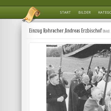
START
BILDER
KATEG
Einzug Rohracher Andreas Erzbischof
[Bild]