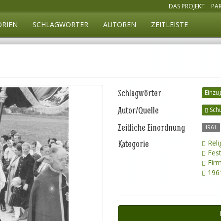
DAS PROJEKT
PA
ORIEN
SCHLAGWÖRTER
AUTOREN
ZEITLEISTE
Schlagwörter
Einzu
Autor/Quelle
Schu
Zeitliche Einordnung
1961
Kategorie
Reli
Fest
Fir
1961