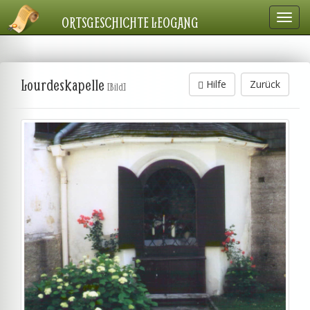
Navig
ORTSGESCHICHTE LEOGANG
einbl
Lourdeskapelle
Hilfe
Zurück
[Bild]