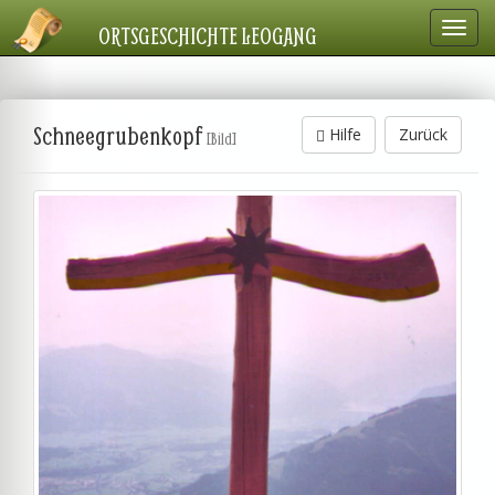
Navig
ORTSGESCHICHTE LEOGANG
einbl
Schneegrubenkopf
Hilfe
Zurück
[Bild]