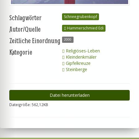
Schlagwörter
Schneegrubenkopf
Autor/Quelle
Hammerschmied Edi
Zeitliche Einordnung
2000
Kategorie
Religiöses-Leben
Kleindenkmäler
Gipfelkreuze
Steinberge
Datei herunterladen
Dateigröße: 562,12KB