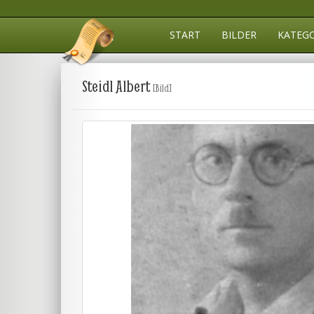
START
BILDER
KATEG
Steidl Albert
[Bild]