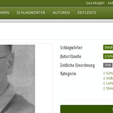
DAS PROJEKT
PA
ORIEN
SCHLAGWÖRTER
AUTOREN
ZEITLEISTE
Schlagwörter
Steidl
Autor/Quelle
Schu
Zeitliche Einordnung
1940
Kategorie
Schu
Volk
Lehr
Stei