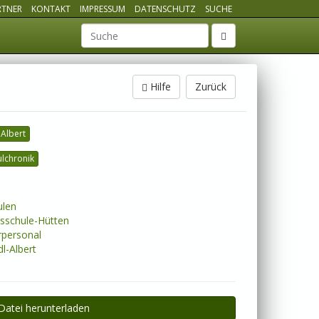
RTNER
KONTAKT
IMPRESSUM
DATENSCHUTZ
SUCHE
Suchbegriff
Hilfe
Zurück
 Albert
lchronik
len
sschule-Hütten
personal
dl-Albert
Datei herunterladen