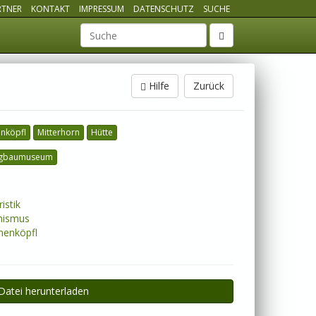
RTNER
KONTAKT
IMPRESSUM
DATENSCHUTZ
SUCHE
Suchbegriff
Hilfe
Zurück
nköpfl
Mitterhorn
Hütte
gbaumuseum
istik
nismus
enköpfl
Datei herunterladen