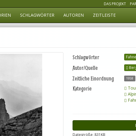
DAS PROJEKT
PA
ORIEN
SCHLAGWÖRTER
AUTOREN
ZEITLEISTE
Schlagwörter
Fahne
Autor/Quelle
Ber
Zeitliche Einordnung
1958
Kategorie
Tour
Alpi
Fahn
Dateigröße: 831KB