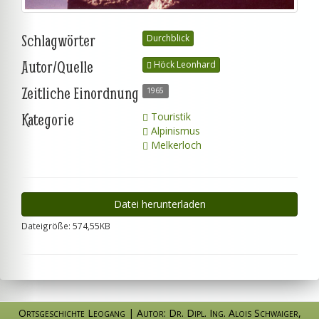
Schlagwörter
Durchblick
Autor/Quelle
Höck Leonhard
Zeitliche Einordnung
1965
Kategorie
Touristik
Alpinismus
Melkerloch
Datei herunterladen
Dateigröße: 574,55KB
Ortsgeschichte Leogang
|
Autor: Dr. Dipl. Ing. Alois Schwaiger
,