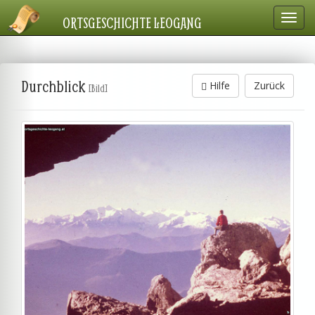
Navig
ORTSGESCHICHTE LEOGANG
einbl
Durchblick
Hilfe
Zurück
[Bild]