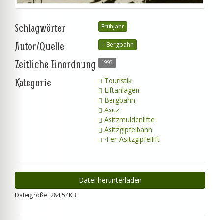
Schlagwörter
Frühjahr
Autor/Quelle
Bergbahn
Zeitliche Einordnung
1995
Kategorie
Touristik
Liftanlagen
Bergbahn
Asitz
Asitzmuldenlifte
Asitzgipfelbahn
4-er-Asitzgipfellift
Datei herunterladen
Dateigröße: 284,54KB