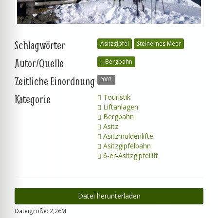
Schlagwörter
Asitzgipfel
Steinernes Meer
Autor/Quelle
Bergbahn
Zeitliche Einordnung
2007
Kategorie
Touristik
Liftanlagen
Bergbahn
Asitz
Asitzmuldenlifte
Asitzgipfelbahn
6-er-Asitzgipfellift
Datei herunterladen
Dateigröße: 2,26M