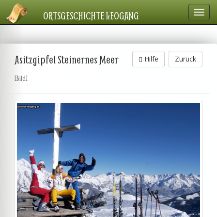
Navig
ORTSGESCHICHTE LEOGANG
einbl
Asitzgipfel Steinernes Meer
Hilfe
Zurück
[Bild]