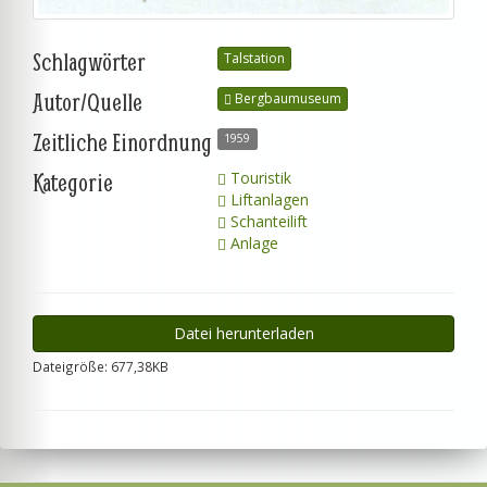
Schlagwörter
Talstation
Autor/Quelle
Bergbaumuseum
Zeitliche Einordnung
1959
Kategorie
Touristik
Liftanlagen
Schanteilift
Anlage
Datei herunterladen
Dateigröße: 677,38KB