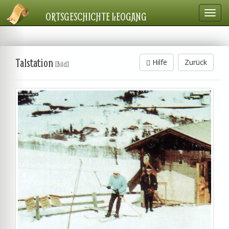
Navig
ORTSGESCHICHTE LEOGANG
einbl
Talstation
Hilfe
Zurück
[Bild]