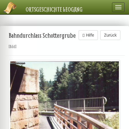
Navig
ORTSGESCHICHTE LEOGANG
einbl
Bahndurchlass Schottergrube
Hilfe
Zurück
[Bild]