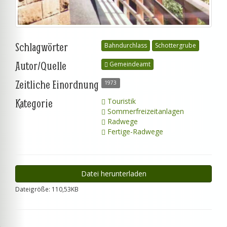
Schlagwörter
Bahndurchlass
Schottergrube
Autor/Quelle
Gemeindeamt
Zeitliche Einordnung
1973
Kategorie
Touristik
Sommerfreizeitanlagen
Radwege
Fertige-Radwege
Datei herunterladen
Dateigröße: 110,53KB