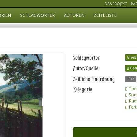
DAS PROJEKT
PA
ORIEN
SCHLAGWÖRTER
AUTOREN
ZEITLEISTE
Schlagwörter
Grieß
Autor/Quelle
Gem
Zeitliche Einordnung
1973
Kategorie
Tour
Somm
Rad
Fert