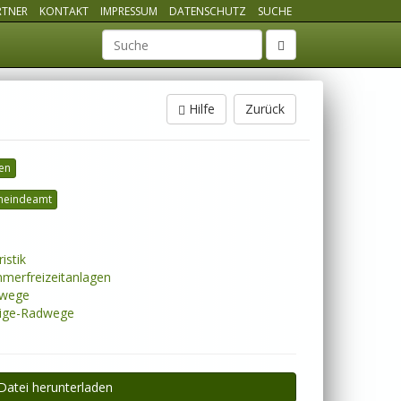
RTNER
KONTAKT
IMPRESSUM
DATENSCHUTZ
SUCHE
Suchbegriff
Hilfe
Zurück
en
eindeamt
istik
erfreizeitanlagen
wege
ige-Radwege
Datei herunterladen