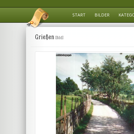
START
BILDER
KATEG
Grießen
[Bild]