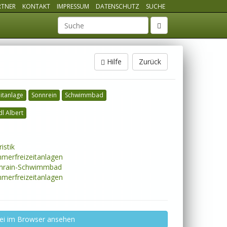
RTNER
KONTAKT
IMPRESSUM
DATENSCHUTZ
SUCHE
Suchbegriff
Hilfe
Zurück
eitanlage
Sonnrein
Schwimmbad
dl Albert
istik
erfreizeitanlagen
nrain-Schwimmbad
erfreizeitanlagen
ei im Browser ansehen