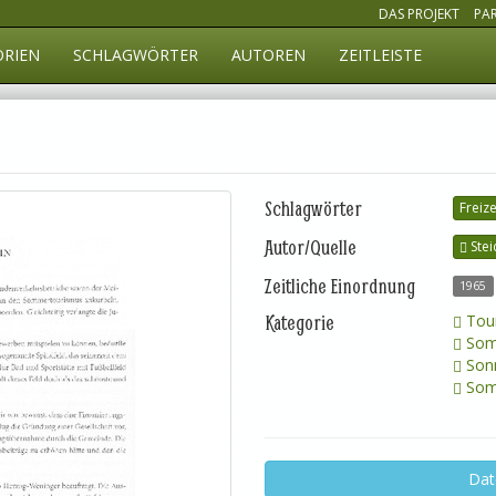
DAS PROJEKT
PA
ORIEN
SCHLAGWÖRTER
AUTOREN
ZEITLEISTE
Schlagwörter
Freiz
Autor/Quelle
Stei
Zeitliche Einordnung
1965
Kategorie
Tour
Somm
Son
Somm
Dat