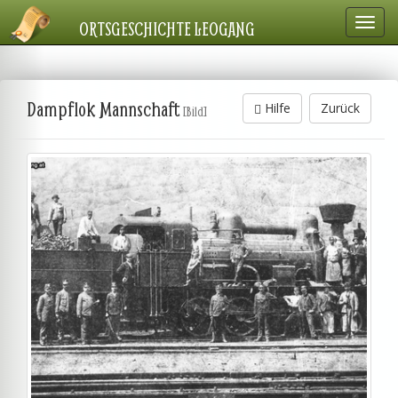
Navig
ORTSGESCHICHTE LEOGANG
einbl
Dampflok Mannschaft
Hilfe
Zurück
[Bild]