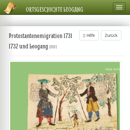
Navig
ORTSGESCHICHTE LEOGANG
einbl
Protestantenemigration 1731
Hilfe
Zurück
1732 und Leogang
[PDF]