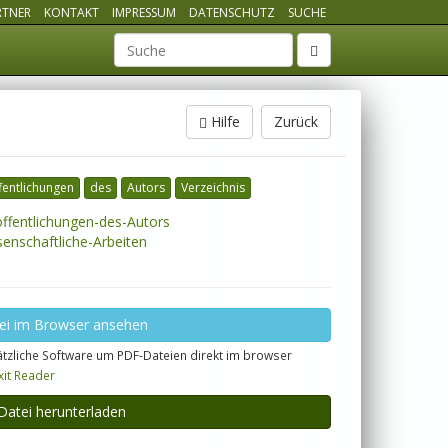
RTNER
KONTAKT
IMPRESSUM
DATENSCHUTZ
SUCHE
Suchbegriff
Hilfe
Zurück
fentlichungen
des
Autors
Verzeichnis
ffentlichungen-des-Autors
enschaftliche-Arbeiten
ei im Browser ansehen
tzliche Software um PDF-Dateien direkt im browser
xit Reader
Datei herunterladen