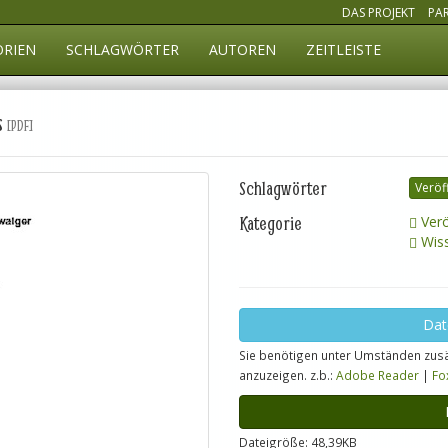
DAS PROJEKT
PA
ORIEN
SCHLAGWÖRTER
AUTOREN
ZEITLEISTE
s
[PDF]
Schlagwörter
Veröf
Kategorie
Verö
Wiss
Dat
Sie benötigen unter Umständen zusä
anzuzeigen. z.b.:
Adobe Reader
|
Fo
Dateigröße: 48,39KB