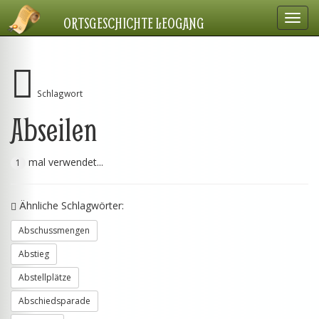
Navig
ORTSGESCHICHTE LEOGANG
einbl
Schlagwort
Abseilen
mal verwendet...
1
Ähnliche Schlagwörter:
Abschussmengen
Abstieg
Abstellplätze
Abschiedsparade