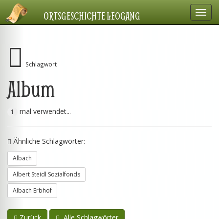
Navig
ORTSGESCHICHTE LEOGANG
einbl
Schlagwort
Album
mal verwendet...
1
Ähnliche Schlagwörter:
Albach
Albert Steidl Sozialfonds
Albach Erbhof
Zurück
Alle Schlagwörter