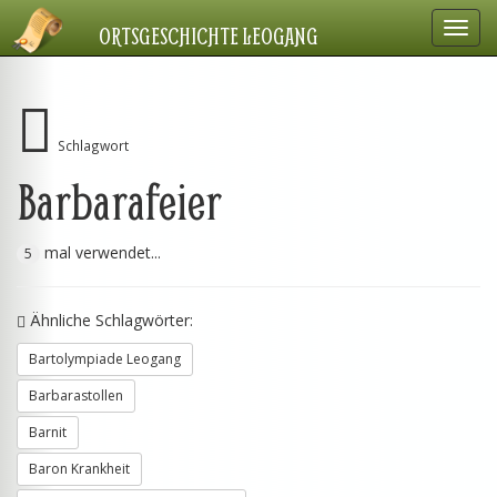
Navig
ORTSGESCHICHTE LEOGANG
einbl
Schlagwort
Barbarafeier
mal verwendet...
5
Ähnliche Schlagwörter:
Bartolympiade Leogang
Barbarastollen
Barnit
Baron Krankheit