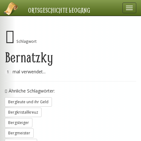
Navig
ORTSGESCHICHTE LEOGANG
einbl
Schlagwort
Bernatzky
mal verwendet...
1
Ähnliche Schlagwörter:
Bergleute und ihr Geld
Bergkristallkreuz
Bergsteiger
Bergmeister