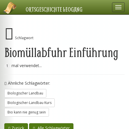
Navig
ORTSGESCHICHTE LEOGANG
einbl
Schlagwort
Biomüllabfuhr Einführung
mal verwendet...
1
Ähnliche Schlagwörter:
Biologischer Landbau
Biologischer-Landbau Kurs
Bio kann nie genug sein
Zurück
Alle Schlagwörter