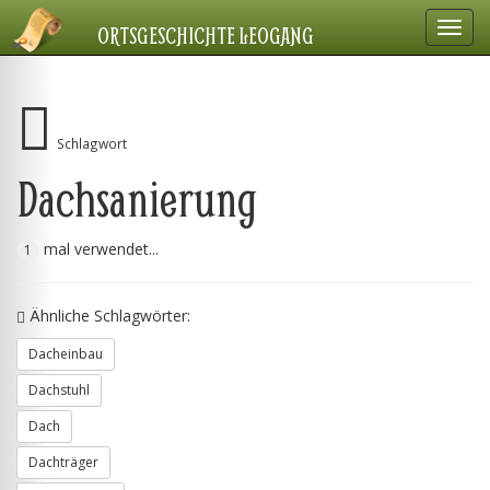
Navig
ORTSGESCHICHTE LEOGANG
einbl
Schlagwort
Dachsanierung
mal verwendet...
1
Ähnliche Schlagwörter:
Dacheinbau
Dachstuhl
Dach
Dachträger