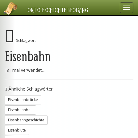
Navig
ORTSGESCHICHTE LEOGANG
einbl
Schlagwort
Eisenbahn
mal verwendet...
3
Ähnliche Schlagwörter:
Eisenbahnbrücke
Eisenbahnbau
Eisenbahngeschichte
Eisenblüte