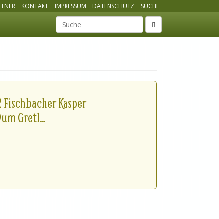
RTNER
KONTAKT
IMPRESSUM
DATENSCHUTZ
SUCHE
Suchbegriff
2 Fischbacher Kasper
m Gretl...