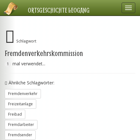
Navig
ORTSGESCHICHTE LEOGANG
einbl
Schlagwort
Fremdenverkehrskommission
mal verwendet...
1
Ähnliche Schlagwörter:
Fremdenverkehr
Freizeitanlage
Freibad
Fremdarbeiter
Fremdsender