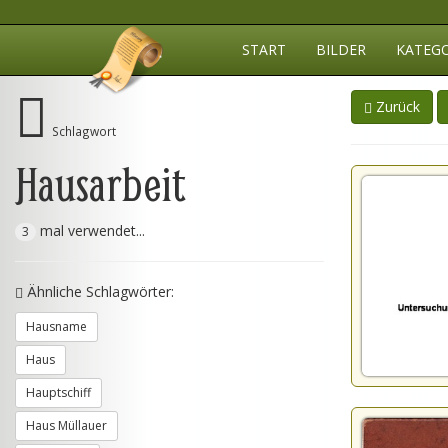
START
BILDER
KATEG
Zurück
Schlagwort
Hausarbeit
mal verwendet...
3
Ähnliche Schlagwörter:
Hausname
Haus
Hauptschiff
Haus Müllauer