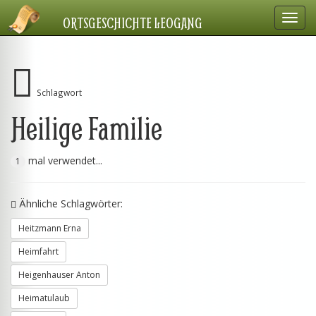
Navig
ORTSGESCHICHTE LEOGANG
einbl
Schlagwort
Heilige Familie
mal verwendet...
1
Ähnliche Schlagwörter:
Heitzmann Erna
Heimfahrt
Heigenhauser Anton
Heimatulaub