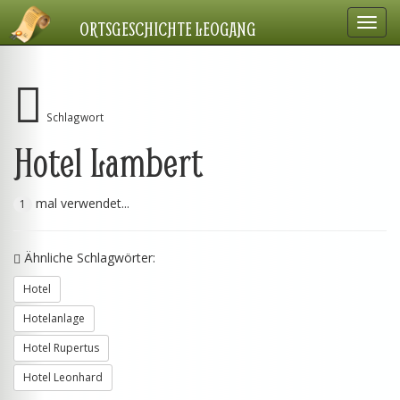
Navig
ORTSGESCHICHTE LEOGANG
einbl
Schlagwort
Hotel Lambert
mal verwendet...
1
Ähnliche Schlagwörter:
Hotel
Hotelanlage
Hotel Rupertus
Hotel Leonhard