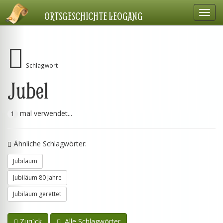
Navig
ORTSGESCHICHTE LEOGANG
einbl
Schlagwort
Jubel
mal verwendet...
1
Ähnliche Schlagwörter:
Jubiläum
Jubiläum 80 Jahre
Jubiläum gerettet
Zurück
Alle Schlagwörter