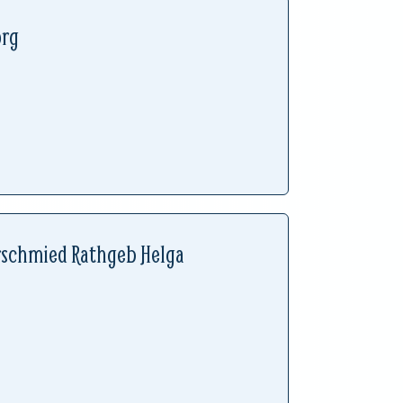
org
rschmied Rathgeb Helga