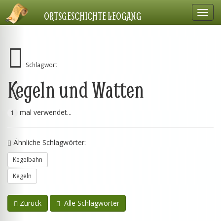
Navig
ORTSGESCHICHTE LEOGANG
einbl
Schlagwort
Kegeln und Watten
mal verwendet...
1
Ähnliche Schlagwörter:
Kegelbahn
Kegeln
Zurück
Alle Schlagwörter