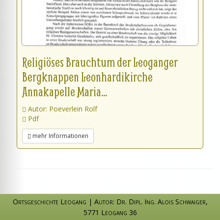
Religiöses Brauchtum der Leoganger
Bergknappen Leonhardikirche
Annakapelle Maria...
Autor: Poeverlein Rolf
Pdf
mehr Informationen
Ortsgeschichte Leogang
|
Autor: Dr. Dipl. Ing. Alois Schwaiger
,
5771 Leogang 36