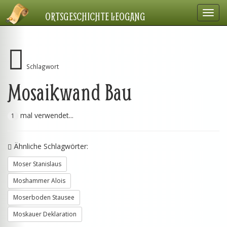
Navig
ORTSGESCHICHTE LEOGANG
einbl
Schlagwort
Mosaikwand Bau
mal verwendet...
1
Ähnliche Schlagwörter:
Moser Stanislaus
Moshammer Alois
Moserboden Stausee
Moskauer Deklaration