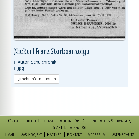
Nickerl Franz Sterbeanzeige
Autor: Schulchronik
Jpg
mehr Informationen
Ortsgeschichte Leogang
|
Autor: Dr. Dipl. Ing. Alois Schwaiger
,
5771 Leogang 36
Email
|
Das Projekt
|
Partner
|
Kontakt
|
Impressum
|
Datenschutz