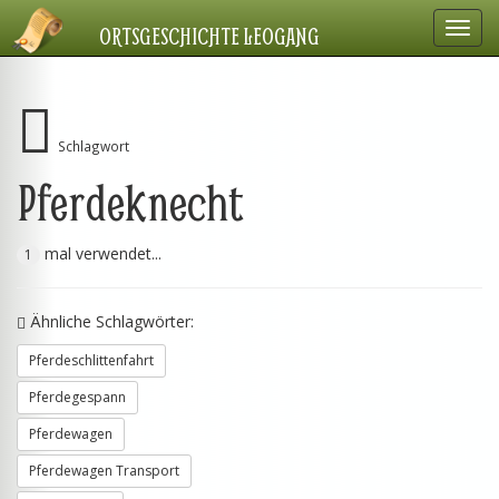
Navig
ORTSGESCHICHTE LEOGANG
einbl
Schlagwort
Pferdeknecht
mal verwendet...
1
Ähnliche Schlagwörter:
Pferdeschlittenfahrt
Pferdegespann
Pferdewagen
Pferdewagen Transport