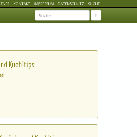
RTNER
KONTAKT
IMPRESSUM
DATENSCHUTZ
SUCHE
Suchbegriff
nd Kuchltips
etl