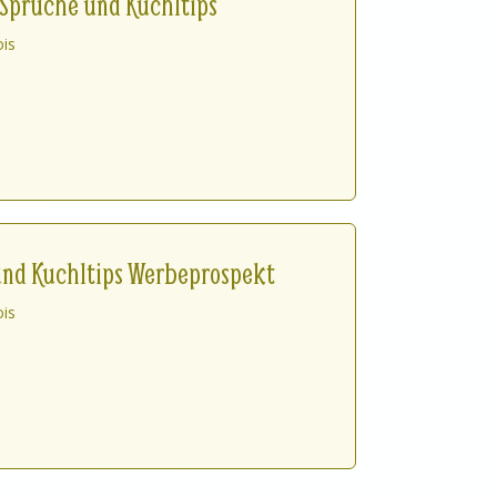
Sprüche und Kuchltips
ois
und Kuchltips Werbeprospekt
ois