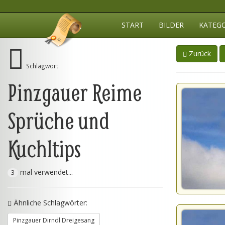
START
BILDER
KATEG
Zurück
Schlagwort
Pinzgauer Reime
Sprüche und
Kuchltips
mal verwendet...
3
Ähnliche Schlagwörter:
Pinzgauer Dirndl Dreigesang