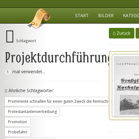
START
BILDER
KATEG
Zurück
Schlagwort
Projektdurchführung
mal verwendet...
1
Ähnliche Schlagwörter:
Prominente schnallen für einen guten Zweck die Rennschi an
Protestantantenvertreibung
Promotion
Probefahrt