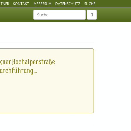
RTNER
KONTAKT
IMPRESSUM
DATENSCHUTZ
SUCHE
Suchbegriff
ckner Hochalpenstraße
rchführung...