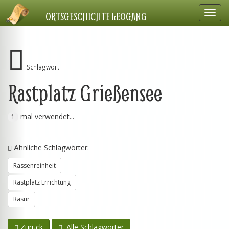
Navig
ORTSGESCHICHTE LEOGANG
einbl
Schlagwort
Rastplatz Grießensee
mal verwendet...
1
Ähnliche Schlagwörter:
Rassenreinheit
Rastplatz Errichtung
Rasur
Zurück
Alle Schlagwörter