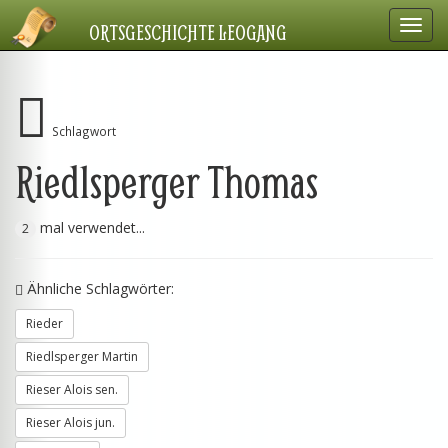
Navig
ORTSGESCHICHTE LEOGANG
einbl
Schlagwort
Riedlsperger Thomas
mal verwendet...
2
Ähnliche Schlagwörter:
Rieder
Riedlsperger Martin
Rieser Alois sen.
Rieser Alois jun.