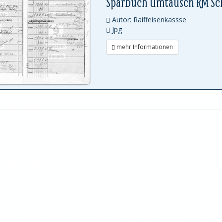
Sparbuch Umtausch RM Sch
Autor: Raiffeisenkassse
Jpg
mehr Informationen