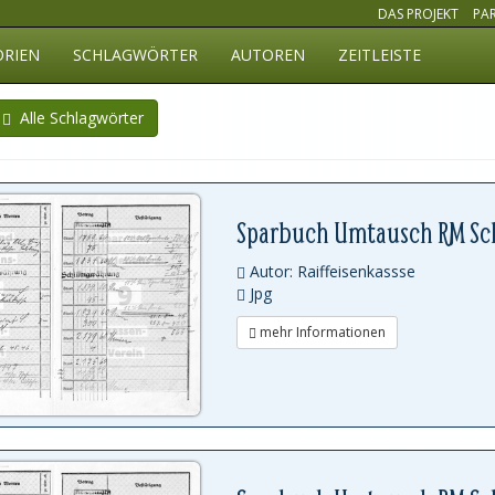
DAS PROJEKT
PA
ORIEN
SCHLAGWÖRTER
AUTOREN
ZEITLEISTE
Alle Schlagwörter
Sparbuch Umtausch RM Sch
Autor: Raiffeisenkassse
Jpg
mehr Informationen