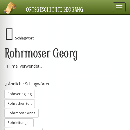
Navig
ORTSGESCHICHTE LEOGANG
einbl
Schlagwort
Rohrmoser Georg
mal verwendet...
1
Ähnliche Schlagwörter:
Rohrverlegung
Rohracher Edit
Rohrmoser Anna
Rohrleitungen