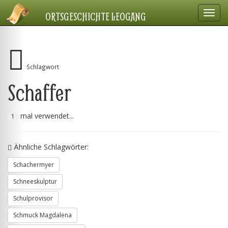
Navig
ORTSGESCHICHTE LEOGANG
einbl
Schlagwort
Schaffer
mal verwendet...
1
Ähnliche Schlagwörter:
Schachermyer
Schneeskulptur
Schulprovisor
Schmuck Magdalena