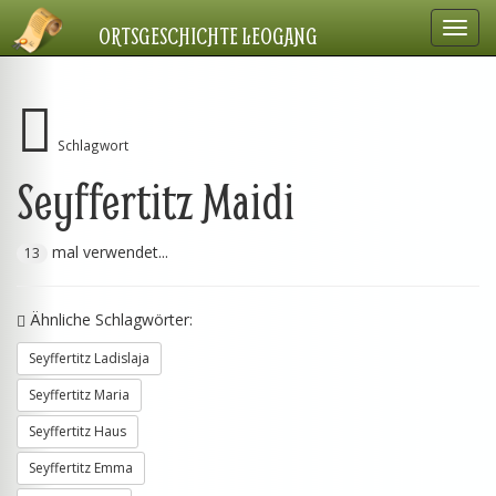
Navig
ORTSGESCHICHTE LEOGANG
einbl
Schlagwort
Seyffertitz Maidi
mal verwendet...
13
Ähnliche Schlagwörter:
Seyffertitz Ladislaja
Seyffertitz Maria
Seyffertitz Haus
Seyffertitz Emma